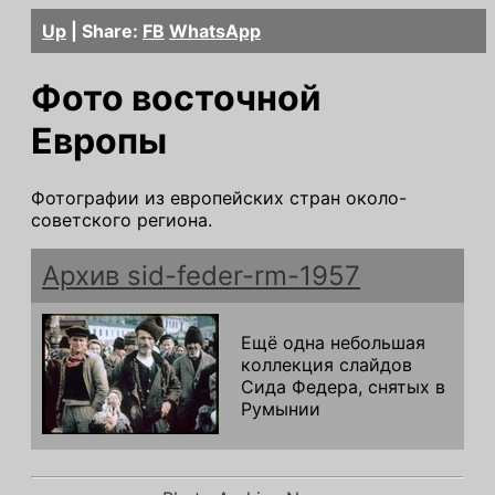
Up
| Share:
FB
WhatsApp
Фото восточной
Европы
Фотографии из европейских стран около-
советского региона.
Архив sid-feder-rm-1957
Ещё одна небольшая
коллекция слайдов
Сида Федера, снятых в
Румынии