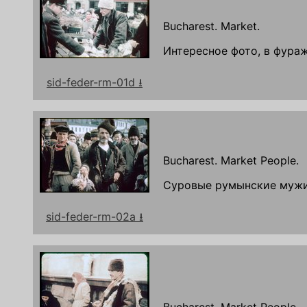
Bucharest. Market.
Интересное фото, в фура
sid-feder-rm-01d ⭳
Bucharest. Market People.
Суровые румынские мужи
sid-feder-rm-02a ⭳
Bucharest. Market People.