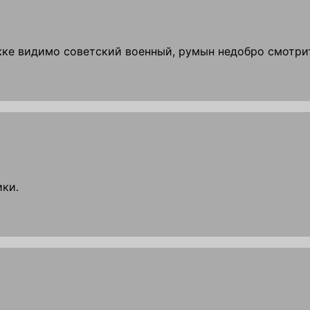
жке видимо советский военный, румын недобро смотрит
ки.