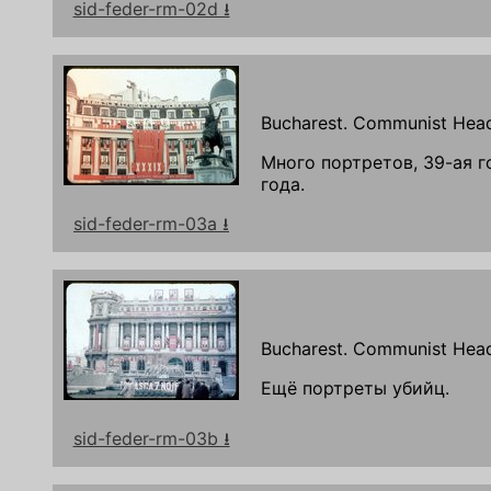
sid-feder-rm-02d ⭳
Bucharest. Communist Head
Много портретов, 39-ая 
года.
sid-feder-rm-03a ⭳
Bucharest. Communist Head
Ещё портреты убийц.
sid-feder-rm-03b ⭳