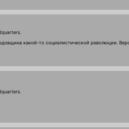
quarters.
годовщина какой-то социалистической революции. Веро
quarters.